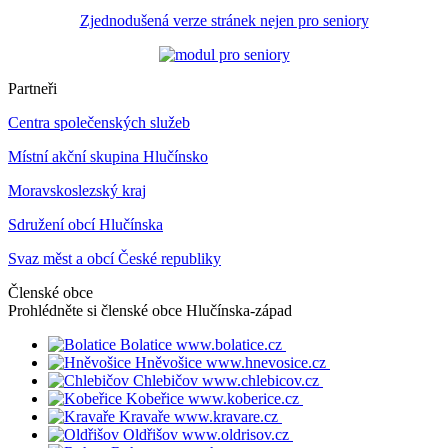
Zjednodušená verze stránek nejen pro seniory
Partneři
Centra společenských služeb
Místní akční skupina Hlučínsko
Moravskoslezský kraj
Sdružení obcí Hlučínska
Svaz měst a obcí České republiky
Členské obce
Prohlédněte si členské obce
Hlučínska-západ
Bolatice
www.bolatice.cz
Hněvošice
www.hnevosice.cz
Chlebičov
www.chlebicov.cz
Kobeřice
www.koberice.cz
Kravaře
www.kravare.cz
Oldřišov
www.oldrisov.cz