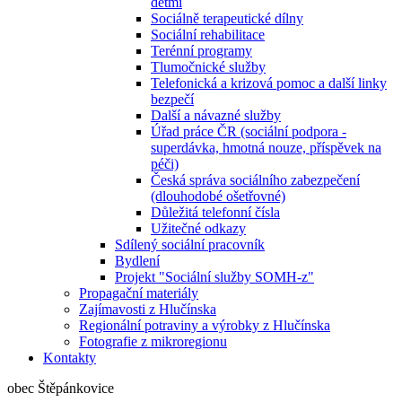
dětmi
Sociálně terapeutické dílny
Sociální rehabilitace
Terénní programy
Tlumočnické služby
Telefonická a krizová pomoc a další linky
bezpečí
Další a návazné služby
Úřad práce ČR (sociální podpora -
superdávka, hmotná nouze, příspěvek na
péči)
Česká správa sociálního zabezpečení
(dlouhodobé ošetřovné)
Důležitá telefonní čísla
Užitečné odkazy
Sdílený sociální pracovník
Bydlení
Projekt "Sociální služby SOMH-z"
Propagační materiály
Zajímavosti z Hlučínska
Regionální potraviny a výrobky z Hlučínska
Fotografie z mikroregionu
Kontakty
obec Štěpánkovice