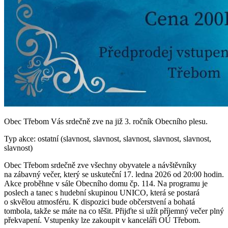
Obec Třebom Vás srdečně zve na již 3. ročník Obecního plesu.
Typ akce: ostatní (slavnost, slavnost, slavnost, slavnost, slavnost,
slavnost)
Obec Třebom srdečně zve všechny obyvatele a návštěvníky
na zábavný večer, který se uskuteční 17. ledna 2026 od 20:00 hodin.
Akce proběhne v sále Obecního domu čp. 114. Na programu je
poslech a tanec s hudební skupinou UNICO, která se postará
o skvělou atmosféru. K dispozici bude občerstvení a bohatá
tombola, takže se máte na co těšit. Přijďte si užít příjemný večer plný
překvapení. Vstupenky lze zakoupit v kanceláři OÚ Třebom.