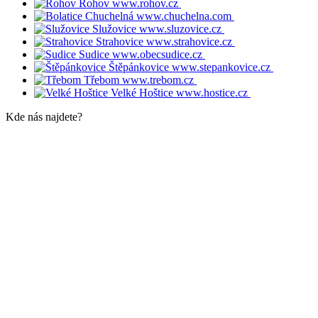
Rohov
www.rohov.cz
Chuchelná
www.chuchelna.com
Služovice
www.sluzovice.cz
Strahovice
www.strahovice.cz
Sudice
www.obecsudice.cz
Štěpánkovice
www.stepankovice.cz
Třebom
www.trebom.cz
Velké Hoštice
www.hostice.cz
Kde nás najdete?