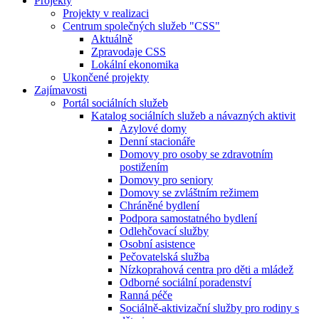
Projekty
Projekty v realizaci
Centrum společných služeb "CSS"
Aktuálně
Zpravodaje CSS
Lokální ekonomika
Ukončené projekty
Zajímavosti
Portál sociálních služeb
Katalog sociálních služeb a návazných aktivit
Azylové domy
Denní stacionáře
Domovy pro osoby se zdravotním
postižením
Domovy pro seniory
Domovy se zvláštním režimem
Chráněné bydlení
Podpora samostatného bydlení
Odlehčovací služby
Osobní asistence
Pečovatelská služba
Nízkoprahová centra pro děti a mládež
Odborné sociální poradenství
Ranná péče
Sociálně-aktivizační služby pro rodiny s