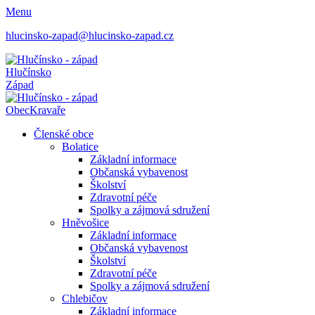
Menu
hlucinsko-zapad@hlucinsko-zapad.cz
Hlučínsko
Západ
Obec
Kravaře
Členské obce
Bolatice
Základní informace
Občanská vybavenost
Školství
Zdravotní péče
Spolky a zájmová sdružení
Hněvošice
Základní informace
Občanská vybavenost
Školství
Zdravotní péče
Spolky a zájmová sdružení
Chlebičov
Základní informace