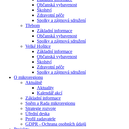
Občanská vybavenost
Školství
Zdravotní péče
Spolky a zájmová sdružení
Třebom
Základní informace
Občanská vybavenost
Spolky a zájmová sdružení
Velké Hoštice
Základní informace
Občanská vybavenost
Školství
Zdravotní péče
Spolky a zájmová sdružení
O mikroregionu
Aktuálně
Aktuality
Kalendář akcí
Základní informace
Sněm a Rada mikroregionu
Strategie rozvoje
Úřední deska
Profil zadavatele
GDPR - Ochrana osobních údajů