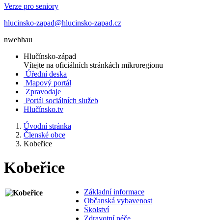
Verze pro seniory
hlucinsko-zapad@hlucinsko-zapad.cz
nwehhau
Hlučínsko-západ
Vítejte na oficiálních stránkách mikroregionu
Úřední deska
Mapový portál
Zpravodaje
Portál sociálních služeb
Hlučínsko.tv
Úvodní stránka
Členské obce
Kobeřice
Kobeřice
Základní informace
Občanská vybavenost
Školství
Zdravotní péče