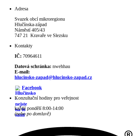
Adresa
Svazek obcí mikroregionu
Hlučínska-západ
Náměstí 405/43
747 21 Kravaře ve Slezsku
Kontakty
IČ:
70964611
Datová schránka:
nwehhau
E-mail:
hlucinsko-zapad@hlucinsko-zapad.cz
Facebook
Konzultační hodiny pro veřejnost
každé pondělí 8:00-14:00
(nebo po domluvě)