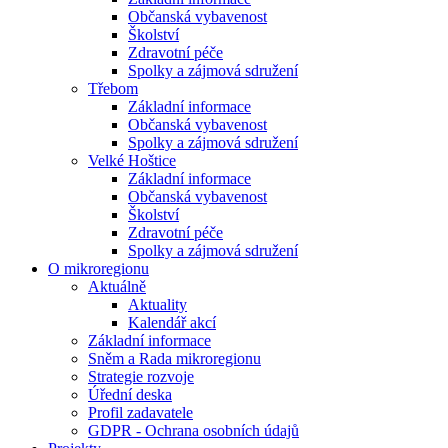
Občanská vybavenost
Školství
Zdravotní péče
Spolky a zájmová sdružení
Třebom
Základní informace
Občanská vybavenost
Spolky a zájmová sdružení
Velké Hoštice
Základní informace
Občanská vybavenost
Školství
Zdravotní péče
Spolky a zájmová sdružení
O mikroregionu
Aktuálně
Aktuality
Kalendář akcí
Základní informace
Sněm a Rada mikroregionu
Strategie rozvoje
Úřední deska
Profil zadavatele
GDPR - Ochrana osobních údajů