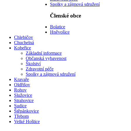
Spolky a zájmová sdružení
Členské obce
Bolatice
Hněvošice
Chlebičov
Chuchelná
Kobeřice
Základní informace
Občanská vybavenost
Školství
Zdravotní péče
Spolky a zájmová sdružení
Kravaře
Oldřišov
Rohov
Služovice
Strahovice
Sudice
Štěpánkovice
Třebom
Velké Hoštice