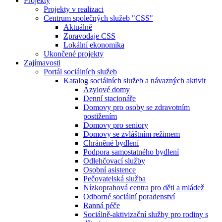
Projekty
Projekty v realizaci
Centrum společných služeb "CSS"
Aktuálně
Zpravodaje CSS
Lokální ekonomika
Ukončené projekty
Zajímavosti
Portál sociálních služeb
Katalog sociálních služeb a návazných aktivit
Azylové domy
Denní stacionáře
Domovy pro osoby se zdravotním
postižením
Domovy pro seniory
Domovy se zvláštním režimem
Chráněné bydlení
Podpora samostatného bydlení
Odlehčovací služby
Osobní asistence
Pečovatelská služba
Nízkoprahová centra pro děti a mládež
Odborné sociální poradenství
Ranná péče
Sociálně-aktivizační služby pro rodiny s