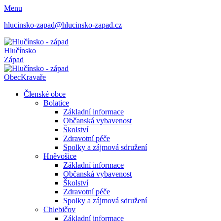
Menu
hlucinsko-zapad@hlucinsko-zapad.cz
Hlučínsko
Západ
Obec
Kravaře
Členské obce
Bolatice
Základní informace
Občanská vybavenost
Školství
Zdravotní péče
Spolky a zájmová sdružení
Hněvošice
Základní informace
Občanská vybavenost
Školství
Zdravotní péče
Spolky a zájmová sdružení
Chlebičov
Základní informace