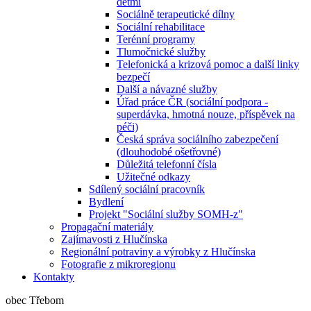
dětmi
Sociálně terapeutické dílny
Sociální rehabilitace
Terénní programy
Tlumočnické služby
Telefonická a krizová pomoc a další linky
bezpečí
Další a návazné služby
Úřad práce ČR (sociální podpora -
superdávka, hmotná nouze, příspěvek na
péči)
Česká správa sociálního zabezpečení
(dlouhodobé ošetřovné)
Důležitá telefonní čísla
Užitečné odkazy
Sdílený sociální pracovník
Bydlení
Projekt "Sociální služby SOMH-z"
Propagační materiály
Zajímavosti z Hlučínska
Regionální potraviny a výrobky z Hlučínska
Fotografie z mikroregionu
Kontakty
obec Třebom