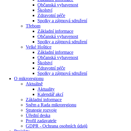
Občanská vybavenost
Školství
Zdravotní péče
Spolky a zájmová sdružení
Třebom
Základní informace
Občanská vybavenost
Spolky a zájmová sdružení
Velké Hoštice
Základní informace
Občanská vybavenost
Školství
Zdravotní péče
Spolky a zájmová sdružení
O mikroregionu
Aktuálně
Aktuality
Kalendář akcí
Základní informace
Sněm a Rada mikroregionu
Strategie rozvoje
Úřední deska
Profil zadavatele
GDPR - Ochrana osobních údajů