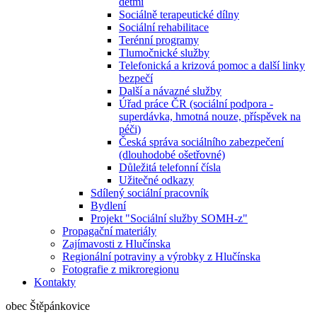
dětmi
Sociálně terapeutické dílny
Sociální rehabilitace
Terénní programy
Tlumočnické služby
Telefonická a krizová pomoc a další linky
bezpečí
Další a návazné služby
Úřad práce ČR (sociální podpora -
superdávka, hmotná nouze, příspěvek na
péči)
Česká správa sociálního zabezpečení
(dlouhodobé ošetřovné)
Důležitá telefonní čísla
Užitečné odkazy
Sdílený sociální pracovník
Bydlení
Projekt "Sociální služby SOMH-z"
Propagační materiály
Zajímavosti z Hlučínska
Regionální potraviny a výrobky z Hlučínska
Fotografie z mikroregionu
Kontakty
obec Štěpánkovice