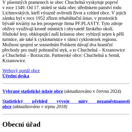
V písemných pramenech se obec Chuchelná vyskytuje poprvé
v roce 1349. Od 17. století se stala obec střediskem panství rodu
Lichnovských, kteří výrazně ovlivnili život a vzhled obce. V jejich
zámku byl v roce 1952 zřízen rehabilitační ústav, v prostorách
bývalé továrny na len prosperuje firma PF.PLASTY. Tyto zdroje
obživy využívají kromě místních i obyvatelé širokého okolí.
Hluboké lesy, obklopující naší krásnou obec vybízejí nejen k pěší
turistice, ale také k cykloturistice v rámci cyklostezek regionu.
Možnost spojení se sousedním Polskem dávají dva hraniční
přechody pro malý pohraniční styk, a to Chuchelná – Krzanowice
a Chuchelná – Borzuczin. Partnerské obce: Chuchelná u Semil,
Krzanowice.
Webový portál obce
Úřední deska
Vybrané statistické údaje obce
(aktualizováno v červnu 2024)
Statistický přehled vývoje míry nezaměstnanosti
obce
(aktualizováno v srpnu 2018)
Obecní úřad