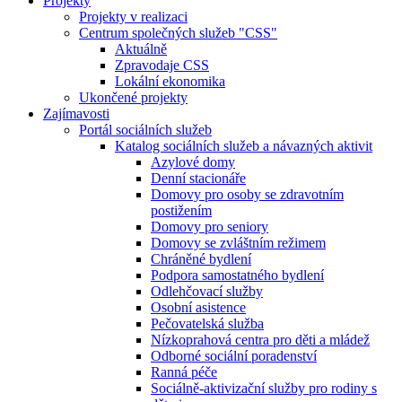
Projekty
Projekty v realizaci
Centrum společných služeb "CSS"
Aktuálně
Zpravodaje CSS
Lokální ekonomika
Ukončené projekty
Zajímavosti
Portál sociálních služeb
Katalog sociálních služeb a návazných aktivit
Azylové domy
Denní stacionáře
Domovy pro osoby se zdravotním
postižením
Domovy pro seniory
Domovy se zvláštním režimem
Chráněné bydlení
Podpora samostatného bydlení
Odlehčovací služby
Osobní asistence
Pečovatelská služba
Nízkoprahová centra pro děti a mládež
Odborné sociální poradenství
Ranná péče
Sociálně-aktivizační služby pro rodiny s