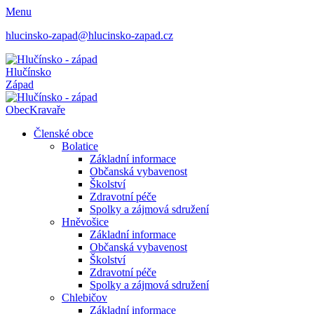
Menu
hlucinsko-zapad@hlucinsko-zapad.cz
Hlučínsko
Západ
Obec
Kravaře
Členské obce
Bolatice
Základní informace
Občanská vybavenost
Školství
Zdravotní péče
Spolky a zájmová sdružení
Hněvošice
Základní informace
Občanská vybavenost
Školství
Zdravotní péče
Spolky a zájmová sdružení
Chlebičov
Základní informace