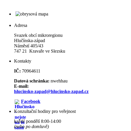
Adresa
Svazek obcí mikroregionu
Hlučínska-západ
Náměstí 405/43
747 21 Kravaře ve Slezsku
Kontakty
IČ:
70964611
Datová schránka:
nwehhau
E-mail:
hlucinsko-zapad@hlucinsko-zapad.cz
Facebook
Konzultační hodiny pro veřejnost
každé pondělí 8:00-14:00
(nebo po domluvě)