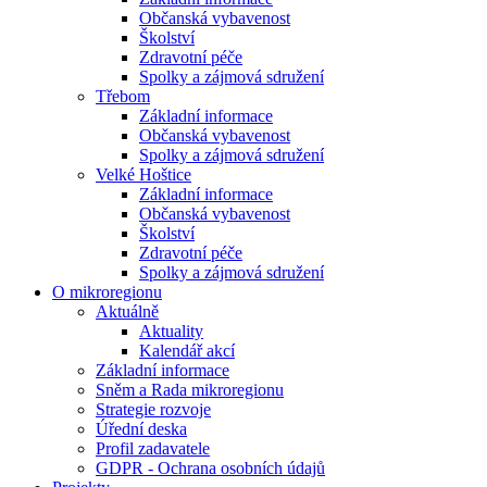
Občanská vybavenost
Školství
Zdravotní péče
Spolky a zájmová sdružení
Třebom
Základní informace
Občanská vybavenost
Spolky a zájmová sdružení
Velké Hoštice
Základní informace
Občanská vybavenost
Školství
Zdravotní péče
Spolky a zájmová sdružení
O mikroregionu
Aktuálně
Aktuality
Kalendář akcí
Základní informace
Sněm a Rada mikroregionu
Strategie rozvoje
Úřední deska
Profil zadavatele
GDPR - Ochrana osobních údajů