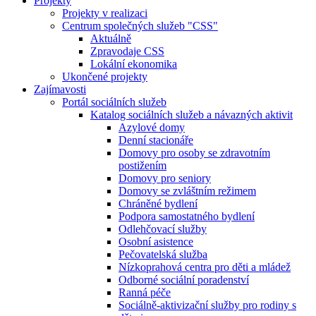
Projekty
Projekty v realizaci
Centrum společných služeb "CSS"
Aktuálně
Zpravodaje CSS
Lokální ekonomika
Ukončené projekty
Zajímavosti
Portál sociálních služeb
Katalog sociálních služeb a návazných aktivit
Azylové domy
Denní stacionáře
Domovy pro osoby se zdravotním
postižením
Domovy pro seniory
Domovy se zvláštním režimem
Chráněné bydlení
Podpora samostatného bydlení
Odlehčovací služby
Osobní asistence
Pečovatelská služba
Nízkoprahová centra pro děti a mládež
Odborné sociální poradenství
Ranná péče
Sociálně-aktivizační služby pro rodiny s