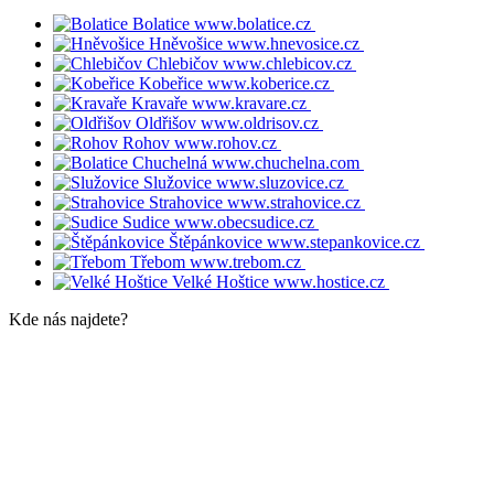
Bolatice
www.bolatice.cz
Hněvošice
www.hnevosice.cz
Chlebičov
www.chlebicov.cz
Kobeřice
www.koberice.cz
Kravaře
www.kravare.cz
Oldřišov
www.oldrisov.cz
Rohov
www.rohov.cz
Chuchelná
www.chuchelna.com
Služovice
www.sluzovice.cz
Strahovice
www.strahovice.cz
Sudice
www.obecsudice.cz
Štěpánkovice
www.stepankovice.cz
Třebom
www.trebom.cz
Velké Hoštice
www.hostice.cz
Kde nás najdete?