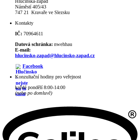
Hlučínska-západ
Náměstí 405/43
747 21 Kravaře ve Slezsku
Kontakty
IČ:
70964611
Datová schránka:
nwehhau
E-mail:
hlucinsko-zapad@hlucinsko-zapad.cz
Facebook
Konzultační hodiny pro veřejnost
každé pondělí 8:00-14:00
(nebo po domluvě)