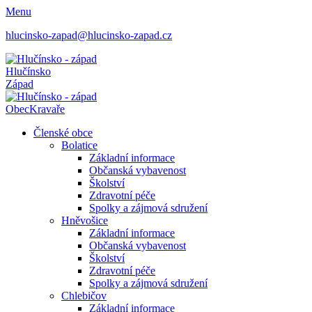
Menu
hlucinsko-zapad@hlucinsko-zapad.cz
Hlučínsko
Západ
Obec
Kravaře
Členské obce
Bolatice
Základní informace
Občanská vybavenost
Školství
Zdravotní péče
Spolky a zájmová sdružení
Hněvošice
Základní informace
Občanská vybavenost
Školství
Zdravotní péče
Spolky a zájmová sdružení
Chlebičov
Základní informace