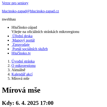
Verze pro seniory
hlucinsko-zapad@hlucinsko-zapad.cz
nwehhau
Hlučínsko-západ
Vítejte na oficiálních stránkách mikroregionu
Úřední deska
Mapový portál
Zpravodaje
Portál sociálních služeb
Hlučínsko.tv
Úvodní stránka
O mikroregionu
Aktuálně
Kalendář akcí
Mírová mše
Mírová mše
Kdy:
6. 4. 2025 17:00