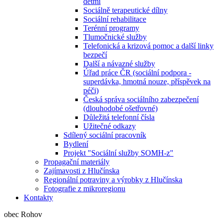
dětmi
Sociálně terapeutické dílny
Sociální rehabilitace
Terénní programy
Tlumočnické služby
Telefonická a krizová pomoc a další linky
bezpečí
Další a návazné služby
Úřad práce ČR (sociální podpora -
superdávka, hmotná nouze, příspěvek na
péči)
Česká správa sociálního zabezpečení
(dlouhodobé ošetřovné)
Důležitá telefonní čísla
Užitečné odkazy
Sdílený sociální pracovník
Bydlení
Projekt "Sociální služby SOMH-z"
Propagační materiály
Zajímavosti z Hlučínska
Regionální potraviny a výrobky z Hlučínska
Fotografie z mikroregionu
Kontakty
obec Rohov