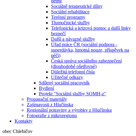
dětmi
Sociálně terapeutické dílny
Sociální rehabilitace
Terénní programy
Tlumočnické služby
Telefonická a krizová pomoc a další linky
bezpečí
Další a návazné služby
Úřad práce ČR (sociální podpora -
superdávka, hmotná nouze, příspěvek na
péči)
Česká správa sociálního zabezpečení
(dlouhodobé ošetřovné)
Důležitá telefonní čísla
Užitečné odkazy
Sdílený sociální pracovník
Bydlení
Projekt "Sociální služby SOMH-z"
Propagační materiály
Zajímavosti z Hlučínska
Regionální potraviny a výrobky z Hlučínska
Fotografie z mikroregionu
Kontakty
obec Chlebičov