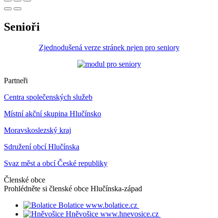
Senioři
Zjednodušená verze stránek nejen pro seniory
Partneři
Centra společenských služeb
Místní akční skupina Hlučínsko
Moravskoslezský kraj
Sdružení obcí Hlučínska
Svaz měst a obcí České republiky
Členské obce
Prohlédněte si členské obce
Hlučínska-západ
Bolatice
www.bolatice.cz
Hněvošice
www.hnevosice.cz