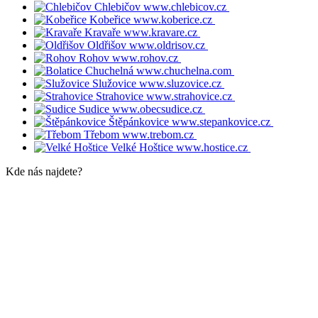
Chlebičov
www.chlebicov.cz
Kobeřice
www.koberice.cz
Kravaře
www.kravare.cz
Oldřišov
www.oldrisov.cz
Rohov
www.rohov.cz
Chuchelná
www.chuchelna.com
Služovice
www.sluzovice.cz
Strahovice
www.strahovice.cz
Sudice
www.obecsudice.cz
Štěpánkovice
www.stepankovice.cz
Třebom
www.trebom.cz
Velké Hoštice
www.hostice.cz
Kde nás najdete?