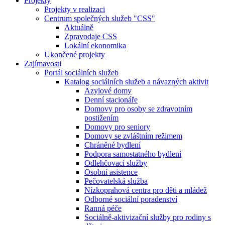
Projekty
Projekty v realizaci
Centrum společných služeb "CSS"
Aktuálně
Zpravodaje CSS
Lokální ekonomika
Ukončené projekty
Zajímavosti
Portál sociálních služeb
Katalog sociálních služeb a návazných aktivit
Azylové domy
Denní stacionáře
Domovy pro osoby se zdravotním
postižením
Domovy pro seniory
Domovy se zvláštním režimem
Chráněné bydlení
Podpora samostatného bydlení
Odlehčovací služby
Osobní asistence
Pečovatelská služba
Nízkoprahová centra pro děti a mládež
Odborné sociální poradenství
Ranná péče
Sociálně-aktivizační služby pro rodiny s