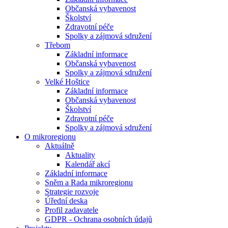
Občanská vybavenost
Školství
Zdravotní péče
Spolky a zájmová sdružení
Třebom
Základní informace
Občanská vybavenost
Spolky a zájmová sdružení
Velké Hoštice
Základní informace
Občanská vybavenost
Školství
Zdravotní péče
Spolky a zájmová sdružení
O mikroregionu
Aktuálně
Aktuality
Kalendář akcí
Základní informace
Sněm a Rada mikroregionu
Strategie rozvoje
Úřední deska
Profil zadavatele
GDPR - Ochrana osobních údajů