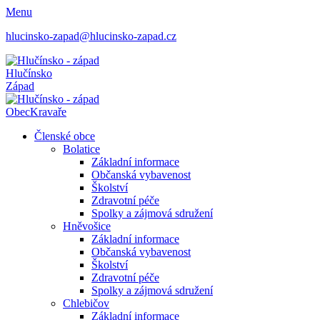
Menu
hlucinsko-zapad@hlucinsko-zapad.cz
Hlučínsko
Západ
Obec
Kravaře
Členské obce
Bolatice
Základní informace
Občanská vybavenost
Školství
Zdravotní péče
Spolky a zájmová sdružení
Hněvošice
Základní informace
Občanská vybavenost
Školství
Zdravotní péče
Spolky a zájmová sdružení
Chlebičov
Základní informace