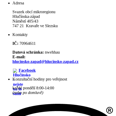
Adresa
Svazek obcí mikroregionu
Hlučínska-západ
Náměstí 405/43
747 21 Kravaře ve Slezsku
Kontakty
IČ:
70964611
Datová schránka:
nwehhau
E-mail:
hlucinsko-zapad@hlucinsko-zapad.cz
Facebook
Konzultační hodiny pro veřejnost
každé pondělí 8:00-14:00
(nebo po domluvě)