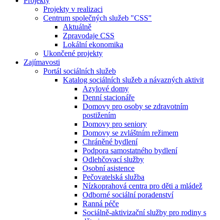
Projekty
Projekty v realizaci
Centrum společných služeb "CSS"
Aktuálně
Zpravodaje CSS
Lokální ekonomika
Ukončené projekty
Zajímavosti
Portál sociálních služeb
Katalog sociálních služeb a návazných aktivit
Azylové domy
Denní stacionáře
Domovy pro osoby se zdravotním
postižením
Domovy pro seniory
Domovy se zvláštním režimem
Chráněné bydlení
Podpora samostatného bydlení
Odlehčovací služby
Osobní asistence
Pečovatelská služba
Nízkoprahová centra pro děti a mládež
Odborné sociální poradenství
Ranná péče
Sociálně-aktivizační služby pro rodiny s