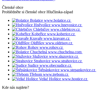
Členské obce
Prohlédněte si členské obce
Hlučínska-západ
Bolatice
www.bolatice.cz
Hněvošice
www.hnevosice.cz
Chlebičov
www.chlebicov.cz
Kobeřice
www.koberice.cz
Kravaře
www.kravare.cz
Oldřišov
www.oldrisov.cz
Rohov
www.rohov.cz
Chuchelná
www.chuchelna.com
Služovice
www.sluzovice.cz
Strahovice
www.strahovice.cz
Sudice
www.obecsudice.cz
Štěpánkovice
www.stepankovice.cz
Třebom
www.trebom.cz
Velké Hoštice
www.hostice.cz
Kde nás najdete?