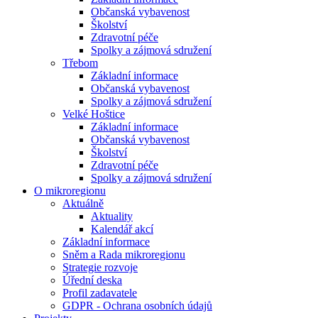
Občanská vybavenost
Školství
Zdravotní péče
Spolky a zájmová sdružení
Třebom
Základní informace
Občanská vybavenost
Spolky a zájmová sdružení
Velké Hoštice
Základní informace
Občanská vybavenost
Školství
Zdravotní péče
Spolky a zájmová sdružení
O mikroregionu
Aktuálně
Aktuality
Kalendář akcí
Základní informace
Sněm a Rada mikroregionu
Strategie rozvoje
Úřední deska
Profil zadavatele
GDPR - Ochrana osobních údajů