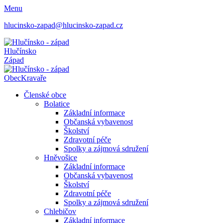
Menu
hlucinsko-zapad@hlucinsko-zapad.cz
Hlučínsko
Západ
Obec
Kravaře
Členské obce
Bolatice
Základní informace
Občanská vybavenost
Školství
Zdravotní péče
Spolky a zájmová sdružení
Hněvošice
Základní informace
Občanská vybavenost
Školství
Zdravotní péče
Spolky a zájmová sdružení
Chlebičov
Základní informace