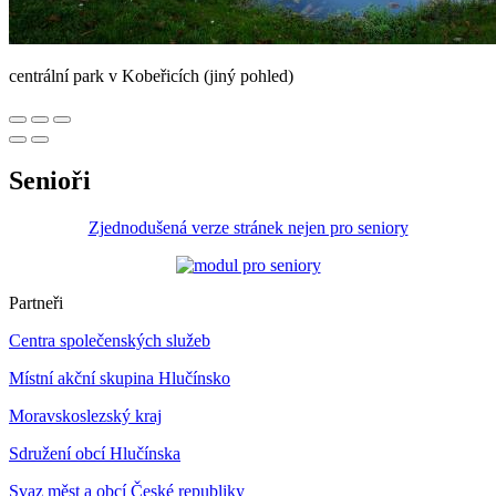
centrální park v Kobeřicích (jiný pohled)
Senioři
Zjednodušená verze stránek nejen pro seniory
Partneři
Centra společenských služeb
Místní akční skupina Hlučínsko
Moravskoslezský kraj
Sdružení obcí Hlučínska
Svaz měst a obcí České republiky