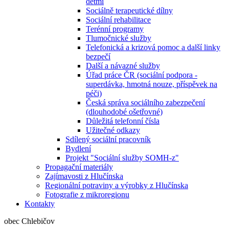
dětmi
Sociálně terapeutické dílny
Sociální rehabilitace
Terénní programy
Tlumočnické služby
Telefonická a krizová pomoc a další linky
bezpečí
Další a návazné služby
Úřad práce ČR (sociální podpora -
superdávka, hmotná nouze, příspěvek na
péči)
Česká správa sociálního zabezpečení
(dlouhodobé ošetřovné)
Důležitá telefonní čísla
Užitečné odkazy
Sdílený sociální pracovník
Bydlení
Projekt "Sociální služby SOMH-z"
Propagační materiály
Zajímavosti z Hlučínska
Regionální potraviny a výrobky z Hlučínska
Fotografie z mikroregionu
Kontakty
obec Chlebičov