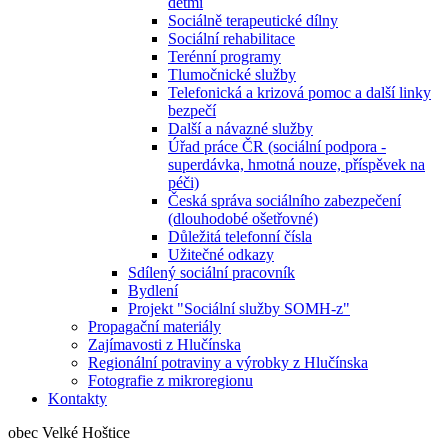
dětmi
Sociálně terapeutické dílny
Sociální rehabilitace
Terénní programy
Tlumočnické služby
Telefonická a krizová pomoc a další linky
bezpečí
Další a návazné služby
Úřad práce ČR (sociální podpora -
superdávka, hmotná nouze, příspěvek na
péči)
Česká správa sociálního zabezpečení
(dlouhodobé ošetřovné)
Důležitá telefonní čísla
Užitečné odkazy
Sdílený sociální pracovník
Bydlení
Projekt "Sociální služby SOMH-z"
Propagační materiály
Zajímavosti z Hlučínska
Regionální potraviny a výrobky z Hlučínska
Fotografie z mikroregionu
Kontakty
obec Velké Hoštice