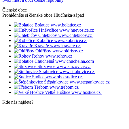
Svaz měst a obcí České republiky
Členské obce
Prohlédněte si členské obce
Hlučínska-západ
Bolatice
www.bolatice.cz
Hněvošice
www.hnevosice.cz
Chlebičov
www.chlebicov.cz
Kobeřice
www.koberice.cz
Kravaře
www.kravare.cz
Oldřišov
www.oldrisov.cz
Rohov
www.rohov.cz
Chuchelná
www.chuchelna.com
Služovice
www.sluzovice.cz
Strahovice
www.strahovice.cz
Sudice
www.obecsudice.cz
Štěpánkovice
www.stepankovice.cz
Třebom
www.trebom.cz
Velké Hoštice
www.hostice.cz
Kde nás najdete?