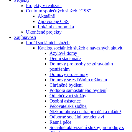
Projekty
Projekty v realizaci
Centrum společných služeb "CSS"
Aktuálně
Zpravodaje CSS
Lokální ekonomika
Ukončené projekty
Zajímavosti
Portál sociálních služeb
Katalog sociálních služeb a návazných aktivit
Azylové domy
Denní stacionáře
Domovy pro osoby se zdravotním
postižením
Domovy pro seniory
Domovy se zvláštním režimem
Chráněné bydlení
Podpora samostatného bydlení
Odlehčovací služby
Osobní asistence
Pečovatelská služba
Nízkoprahová centra pro děti a mládež
Odborné sociální poradenství
Ranná péče
Sociálně-aktivizační služby pro rodiny s