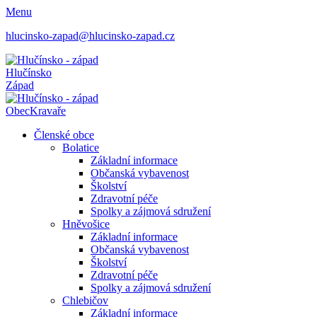
Menu
hlucinsko-zapad@hlucinsko-zapad.cz
Hlučínsko
Západ
Obec
Kravaře
Členské obce
Bolatice
Základní informace
Občanská vybavenost
Školství
Zdravotní péče
Spolky a zájmová sdružení
Hněvošice
Základní informace
Občanská vybavenost
Školství
Zdravotní péče
Spolky a zájmová sdružení
Chlebičov
Základní informace