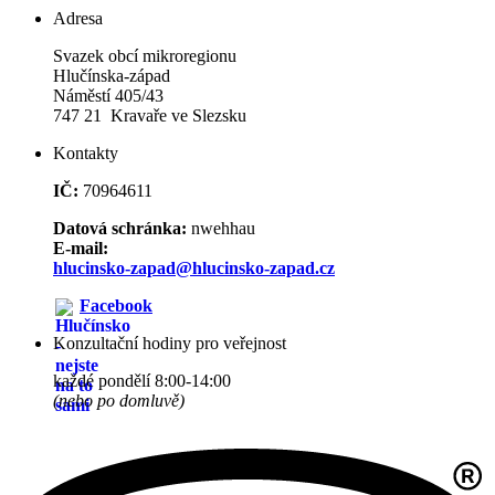
Adresa
Svazek obcí mikroregionu
Hlučínska-západ
Náměstí 405/43
747 21 Kravaře ve Slezsku
Kontakty
IČ:
70964611
Datová schránka:
nwehhau
E-mail:
hlucinsko-zapad@hlucinsko-zapad.cz
Facebook
Konzultační hodiny pro veřejnost
každé pondělí 8:00-14:00
(nebo po domluvě)