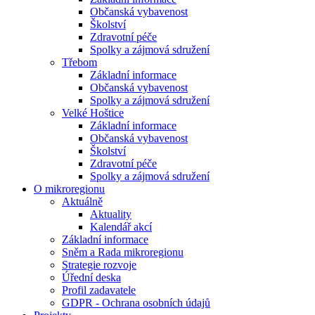
Občanská vybavenost
Školství
Zdravotní péče
Spolky a zájmová sdružení
Třebom
Základní informace
Občanská vybavenost
Spolky a zájmová sdružení
Velké Hoštice
Základní informace
Občanská vybavenost
Školství
Zdravotní péče
Spolky a zájmová sdružení
O mikroregionu
Aktuálně
Aktuality
Kalendář akcí
Základní informace
Sněm a Rada mikroregionu
Strategie rozvoje
Úřední deska
Profil zadavatele
GDPR - Ochrana osobních údajů