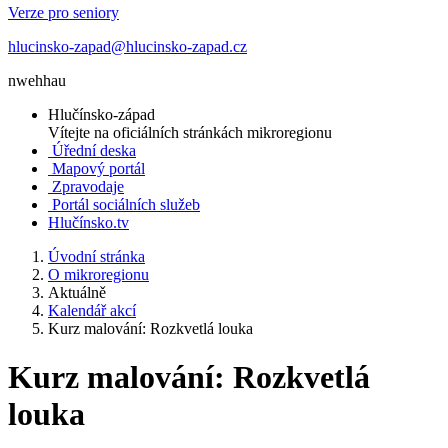
Verze pro seniory
hlucinsko-zapad@hlucinsko-zapad.cz
nwehhau
Hlučínsko-západ
Vítejte na oficiálních stránkách mikroregionu
Úřední deska
Mapový portál
Zpravodaje
Portál sociálních služeb
Hlučínsko.tv
Úvodní stránka
O mikroregionu
Aktuálně
Kalendář akcí
Kurz malování: Rozkvetlá louka
Kurz malování: Rozkvetlá
louka