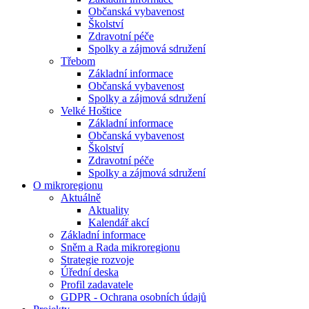
Občanská vybavenost
Školství
Zdravotní péče
Spolky a zájmová sdružení
Třebom
Základní informace
Občanská vybavenost
Spolky a zájmová sdružení
Velké Hoštice
Základní informace
Občanská vybavenost
Školství
Zdravotní péče
Spolky a zájmová sdružení
O mikroregionu
Aktuálně
Aktuality
Kalendář akcí
Základní informace
Sněm a Rada mikroregionu
Strategie rozvoje
Úřední deska
Profil zadavatele
GDPR - Ochrana osobních údajů