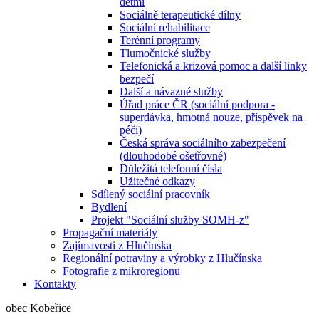
dětmi
Sociálně terapeutické dílny
Sociální rehabilitace
Terénní programy
Tlumočnické služby
Telefonická a krizová pomoc a další linky
bezpečí
Další a návazné služby
Úřad práce ČR (sociální podpora -
superdávka, hmotná nouze, příspěvek na
péči)
Česká správa sociálního zabezpečení
(dlouhodobé ošetřovné)
Důležitá telefonní čísla
Užitečné odkazy
Sdílený sociální pracovník
Bydlení
Projekt "Sociální služby SOMH-z"
Propagační materiály
Zajímavosti z Hlučínska
Regionální potraviny a výrobky z Hlučínska
Fotografie z mikroregionu
Kontakty
obec Kobeřice