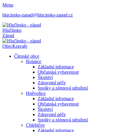
Menu
hlucinsko-zapad@hlucinsko-zapad.cz
Hlučínsko
Západ
Obec
Kravaře
Členské obce
Bolatice
Základní informace
Občanská vybavenost
Školství
Zdravotní péče
Spolky a zájmová sdružení
Hněvošice
Základní informace
Občanská vybavenost
Školství
Zdravotní péče
Spolky a zájmová sdružení
Chlebičov
Základní informace