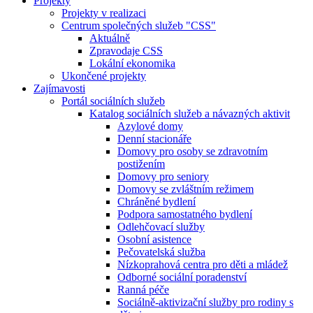
Projekty
Projekty v realizaci
Centrum společných služeb "CSS"
Aktuálně
Zpravodaje CSS
Lokální ekonomika
Ukončené projekty
Zajímavosti
Portál sociálních služeb
Katalog sociálních služeb a návazných aktivit
Azylové domy
Denní stacionáře
Domovy pro osoby se zdravotním
postižením
Domovy pro seniory
Domovy se zvláštním režimem
Chráněné bydlení
Podpora samostatného bydlení
Odlehčovací služby
Osobní asistence
Pečovatelská služba
Nízkoprahová centra pro děti a mládež
Odborné sociální poradenství
Ranná péče
Sociálně-aktivizační služby pro rodiny s