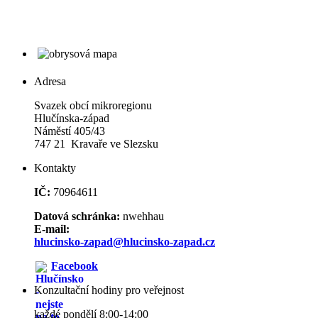
Adresa
Svazek obcí mikroregionu
Hlučínska-západ
Náměstí 405/43
747 21 Kravaře ve Slezsku
Kontakty
IČ:
70964611
Datová schránka:
nwehhau
E-mail:
hlucinsko-zapad@hlucinsko-zapad.cz
Facebook
Konzultační hodiny pro veřejnost
každé pondělí 8:00-14:00