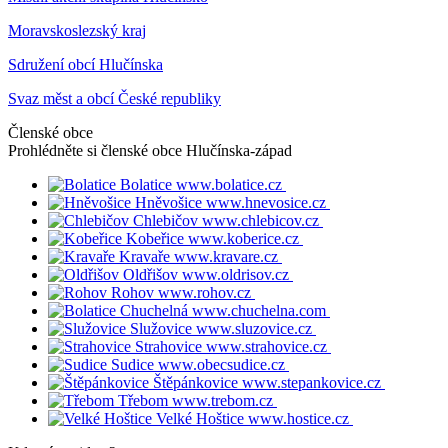
Moravskoslezský kraj
Sdružení obcí Hlučínska
Svaz měst a obcí České republiky
Členské obce
Prohlédněte si členské obce
Hlučínska-západ
Bolatice
www.bolatice.cz
Hněvošice
www.hnevosice.cz
Chlebičov
www.chlebicov.cz
Kobeřice
www.koberice.cz
Kravaře
www.kravare.cz
Oldřišov
www.oldrisov.cz
Rohov
www.rohov.cz
Chuchelná
www.chuchelna.com
Služovice
www.sluzovice.cz
Strahovice
www.strahovice.cz
Sudice
www.obecsudice.cz
Štěpánkovice
www.stepankovice.cz
Třebom
www.trebom.cz
Velké Hoštice
www.hostice.cz