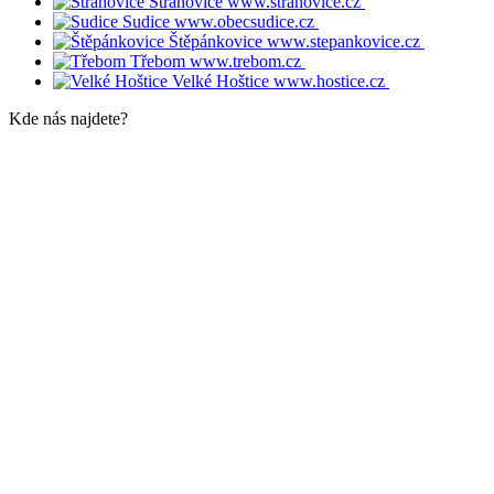
Strahovice
www.strahovice.cz
Sudice
www.obecsudice.cz
Štěpánkovice
www.stepankovice.cz
Třebom
www.trebom.cz
Velké Hoštice
www.hostice.cz
Kde nás najdete?