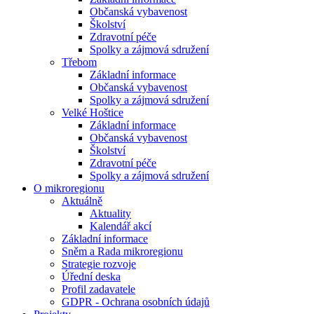
Občanská vybavenost
Školství
Zdravotní péče
Spolky a zájmová sdružení
Třebom
Základní informace
Občanská vybavenost
Spolky a zájmová sdružení
Velké Hoštice
Základní informace
Občanská vybavenost
Školství
Zdravotní péče
Spolky a zájmová sdružení
O mikroregionu
Aktuálně
Aktuality
Kalendář akcí
Základní informace
Sněm a Rada mikroregionu
Strategie rozvoje
Úřední deska
Profil zadavatele
GDPR - Ochrana osobních údajů