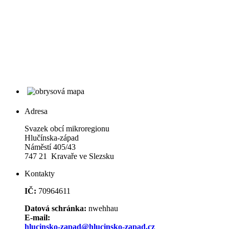
Adresa
Svazek obcí mikroregionu
Hlučínska-západ
Náměstí 405/43
747 21 Kravaře ve Slezsku
Kontakty
IČ:
70964611
Datová schránka:
nwehhau
E-mail:
hlucinsko-zapad@hlucinsko-zapad.cz