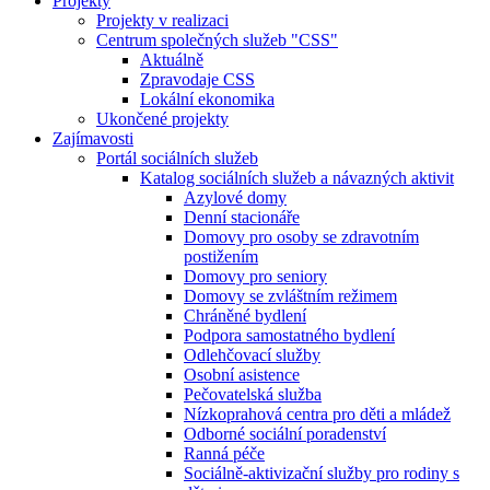
Projekty
Projekty v realizaci
Centrum společných služeb "CSS"
Aktuálně
Zpravodaje CSS
Lokální ekonomika
Ukončené projekty
Zajímavosti
Portál sociálních služeb
Katalog sociálních služeb a návazných aktivit
Azylové domy
Denní stacionáře
Domovy pro osoby se zdravotním
postižením
Domovy pro seniory
Domovy se zvláštním režimem
Chráněné bydlení
Podpora samostatného bydlení
Odlehčovací služby
Osobní asistence
Pečovatelská služba
Nízkoprahová centra pro děti a mládež
Odborné sociální poradenství
Ranná péče
Sociálně-aktivizační služby pro rodiny s