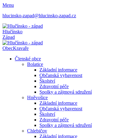
Menu
hlucinsko-zapad@hlucinsko-zapad.cz
Hlučínsko
Západ
Obec
Kravaře
Členské obce
Bolatice
Základní informace
Občanská vybavenost
Školství
Zdravotní péče
Spolky a zájmová sdružení
Hněvošice
Základní informace
Občanská vybavenost
Školství
Zdravotní péče
Spolky a zájmová sdružení
Chlebičov
Základní informace