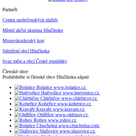
Partneři
Centra společenských služeb
Místní akční skupina Hlučínsko
Moravskoslezský kraj
Sdružení obcí Hlučínska
Svaz měst a obcí České republiky
Členské obce
Prohlédněte si členské obce
Hlučínska-západ
Bolatice
www.bolatice.cz
Hněvošice
www.hnevosice.cz
Chlebičov
www.chlebicov.cz
Kobeřice
www.koberice.cz
Kravaře
www.kravare.cz
Oldřišov
www.oldrisov.cz
Rohov
www.rohov.cz
Chuchelná
www.chuchelna.com
Služovice
www.sluzovice.cz