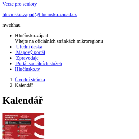
Verze pro seniory
hlucinsko-zapad@hlucinsko-zapad.cz
nwehhau
Hlučínsko-západ
Vítejte na oficiálních stránkách mikroregionu
Úřední deska
Mapový portál
Zpravodaje
Portál sociálních služeb
Hlučínsko.tv
Úvodní stránka
Kalendář
Kalendář