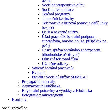
dětmi
Sociálně terapeutické dílny
Sociální rehabilitace
Terénní programy
Tlumočnické služby
Telefonická a krizová pomoc a další linky
bezpečí
Další a návazné služby
Úřad práce ČR (sociální podpora -
superdávka, hmotná nouze, příspěvek na
péči)
Česká správa sociálního zabezpečení
(dlouhodobé ošetřovné)
Důležitá telefonní čísla
Užitečné odkazy
Sdílený sociální pracovník
Bydlení
Projekt "Sociální služby SOMH-z"
Propagační materiály
Zajímavosti z Hlučínska
Regionální potraviny a výrobky z Hlučínska
Fotografie z mikroregionu
Kontakty
obec Hněvošice