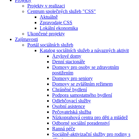
Projekty
Projekty v realizaci
Centrum společných služeb "CSS"
Aktuálně
Zpravodaje CSS
Lokální ekonomika
Ukončené projekty
Zajímavosti
Portál sociálních služeb
Katalog sociálních služeb a návazných aktivit
Azylové domy
Denní stacionáře
Domovy pro osoby se zdravotním
postižením
Domovy pro seniory
Domovy se zvláštním režimem
Chráněné bydlení
Podpora samostatného bydlení
Odlehčovací služby
Osobní asistence
Pečovatelská služba
Nízkoprahová centra pro děti a mládež
Odborné sociální poradenství
Ranná péče
Sociálně-aktivizační služby pro rodiny s