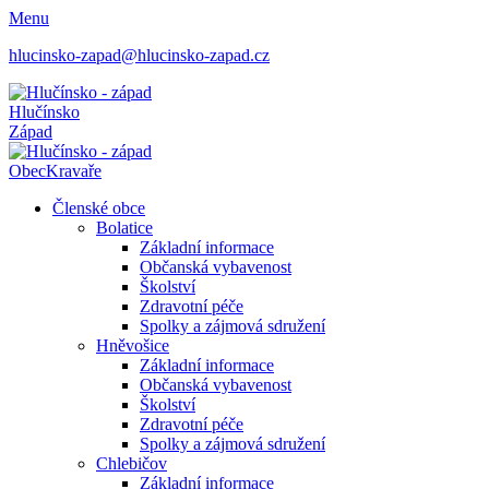
Menu
hlucinsko-zapad@hlucinsko-zapad.cz
Hlučínsko
Západ
Obec
Kravaře
Členské obce
Bolatice
Základní informace
Občanská vybavenost
Školství
Zdravotní péče
Spolky a zájmová sdružení
Hněvošice
Základní informace
Občanská vybavenost
Školství
Zdravotní péče
Spolky a zájmová sdružení
Chlebičov
Základní informace