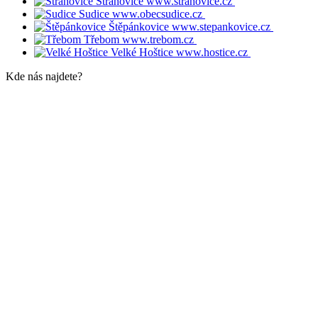
Strahovice
www.strahovice.cz
Sudice
www.obecsudice.cz
Štěpánkovice
www.stepankovice.cz
Třebom
www.trebom.cz
Velké Hoštice
www.hostice.cz
Kde nás najdete?