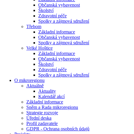
Občanská vybavenost
Školství
Zdravotní péče
Spolky a zájmová sdružení
Třebom
Základní informace
Občanská vybavenost
Spolky a zájmová sdružení
Velké Hoštice
Základní informace
Občanská vybavenost
Školství
Zdravotní péče
Spolky a zájmová sdružení
O mikroregionu
Aktuálně
Aktuality
Kalendář akcí
Základní informace
Sněm a Rada mikroregionu
Strategie rozvoje
Úřední deska
Profil zadavatele
GDPR - Ochrana osobních údajů