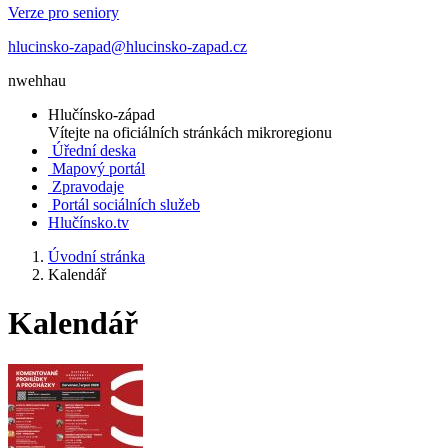
Verze pro seniory
hlucinsko-zapad@hlucinsko-zapad.cz
nwehhau
Hlučínsko-západ
Vítejte na oficiálních stránkách mikroregionu
Úřední deska
Mapový portál
Zpravodaje
Portál sociálních služeb
Hlučínsko.tv
Úvodní stránka
Kalendář
Kalendář