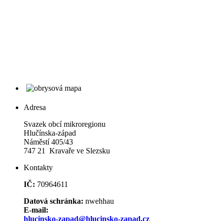
Adresa
Svazek obcí mikroregionu
Hlučínska-západ
Náměstí 405/43
747 21 Kravaře ve Slezsku
Kontakty
IČ:
70964611
Datová schránka:
nwehhau
E-mail:
hlucinsko-zapad@hlucinsko-zapad.cz