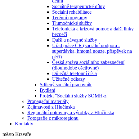
dětmi
Sociálně terapeutické dílny
Sociální rehabilitace
Terénní programy
Tlumočnické služby
Telefonická a krizová pomoc a další linky
bezpečí
Další a návazné služby
Úřad práce ČR (sociální podpora -
superdávka, hmotná nouze, příspěvek na
péči)
Česká správa sociálního zabezpečení
(dlouhodobé ošetřovné)
Důležitá telefonní čísla
Užitečné odkazy
Sdílený sociální pracovník
Bydlení
Projekt "Sociální služby SOMH-z"
Propagační materiály
Zajímavosti z Hlučínska
Regionální potraviny a výrobky z Hlučínska
Fotografie z mikroregionu
Kontakty
město Kravaře