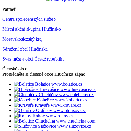
Partneři
Centra společenských služeb
Místní akční skupina Hlučínsko
Moravskoslezský kraj
Sdružení obcí Hlučínska
Svaz měst a obcí České republiky
Členské obce
Prohlédněte si členské obce
Hlučínska-západ
Bolatice
www.bolatice.cz
Hněvošice
www.hnevosice.cz
Chlebičov
www.chlebicov.cz
Kobeřice
www.koberice.cz
Kravaře
www.kravare.cz
Oldřišov
www.oldrisov.cz
Rohov
www.rohov.cz
Chuchelná
www.chuchelna.com
Služovice
www.sluzovice.cz