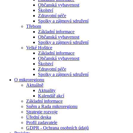
Občanská vybavenost
Školství
Zdravotní péče
Spolky a zájmová sdružení
Třebom
Základní informace
Občanská vybavenost
Spolky a zájmová sdružení
Velké Hoštice
Základní informace
Občanská vybavenost
Školství
Zdravotní péče
Spolky a zájmová sdružení
O mikroregionu
Aktuálně
Aktuality
Kalendář akcí
Základní informace
Sněm a Rada mikroregionu
Strategie rozvoje
Úřední deska
Profil zadavatele
GDPR - Ochrana osobních údajů