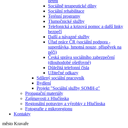
dětmi
Sociálně terapeutické dílny
Sociální rehabilitace
Terénní programy
Tlumočnické služby
Telefonická a krizová pomoc a další linky
bezpečí
Další a návazné služby
Úřad práce ČR (sociální podpora -
superdávka, hmotná nouze, příspěvek na
péči)
Česká správa sociálního zabezpečení
(dlouhodobé ošetřovné)
Důležitá telefonní čísla
Užitečné odkazy
Sdílený sociální pracovník
Bydlení
Projekt "Sociální služby SOMH-z"
Propagační materiály
Zajímavosti z Hlučínska
Regionální potraviny a výrobky z Hlučínska
Fotografie z mikroregionu
Kontakty
město Kravaře