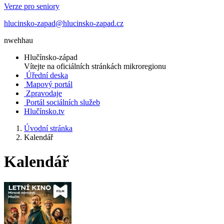
Verze pro seniory
hlucinsko-zapad@hlucinsko-zapad.cz
nwehhau
Hlučínsko-západ
Vítejte na oficiálních stránkách mikroregionu
Úřední deska
Mapový portál
Zpravodaje
Portál sociálních služeb
Hlučínsko.tv
Úvodní stránka
Kalendář
Kalendář