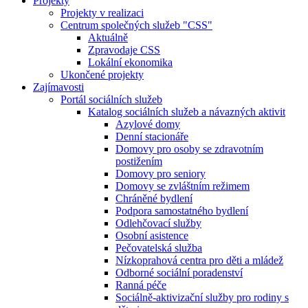
Projekty
Projekty v realizaci
Centrum společných služeb "CSS"
Aktuálně
Zpravodaje CSS
Lokální ekonomika
Ukončené projekty
Zajímavosti
Portál sociálních služeb
Katalog sociálních služeb a návazných aktivit
Azylové domy
Denní stacionáře
Domovy pro osoby se zdravotním
postižením
Domovy pro seniory
Domovy se zvláštním režimem
Chráněné bydlení
Podpora samostatného bydlení
Odlehčovací služby
Osobní asistence
Pečovatelská služba
Nízkoprahová centra pro děti a mládež
Odborné sociální poradenství
Ranná péče
Sociálně-aktivizační služby pro rodiny s