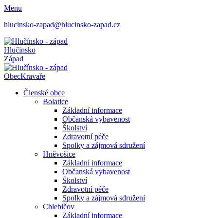
Menu
hlucinsko-zapad@hlucinsko-zapad.cz
Hlučínsko
Západ
Obec
Kravaře
Členské obce
Bolatice
Základní informace
Občanská vybavenost
Školství
Zdravotní péče
Spolky a zájmová sdružení
Hněvošice
Základní informace
Občanská vybavenost
Školství
Zdravotní péče
Spolky a zájmová sdružení
Chlebičov
Základní informace