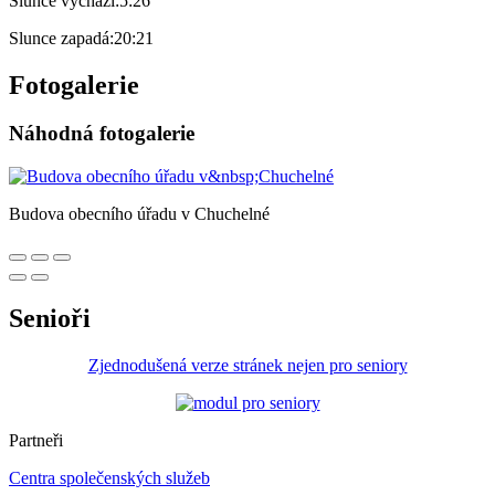
Slunce vychází:
5:26
Slunce zapadá:
20:21
Fotogalerie
Náhodná fotogalerie
Budova obecního úřadu v Chuchelné
Senioři
Zjednodušená verze stránek nejen pro seniory
Partneři
Centra společenských služeb