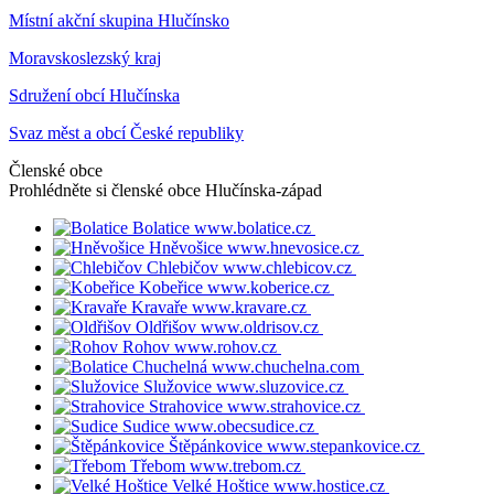
Místní akční skupina Hlučínsko
Moravskoslezský kraj
Sdružení obcí Hlučínska
Svaz měst a obcí České republiky
Členské obce
Prohlédněte si členské obce
Hlučínska-západ
Bolatice
www.bolatice.cz
Hněvošice
www.hnevosice.cz
Chlebičov
www.chlebicov.cz
Kobeřice
www.koberice.cz
Kravaře
www.kravare.cz
Oldřišov
www.oldrisov.cz
Rohov
www.rohov.cz
Chuchelná
www.chuchelna.com
Služovice
www.sluzovice.cz
Strahovice
www.strahovice.cz
Sudice
www.obecsudice.cz
Štěpánkovice
www.stepankovice.cz
Třebom
www.trebom.cz
Velké Hoštice
www.hostice.cz