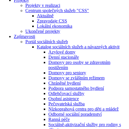
Projekty
Projekty v realizaci
Centrum společných služeb "CSS"
Aktuálně
Zpravodaje CSS
Lokální ekonomika
Ukončené projekty
Zajímavosti
Portál sociálních služeb
Katalog sociálních služeb a návazných aktivit
Azylové domy
Denní stacionáře
Domovy pro osoby se zdravotním
postižením
Domovy pro seniory
Domovy se zvláštním režimem
Chráněné bydlení
Podpora samostatného bydlení
Odlehčovací služby
Osobní asistence
Pečovatelská služba
Nízkoprahová centra pro děti a mládež
Odborné sociální poradenství
Ranná péče
Sociálně-aktivizační služby pro rodiny s