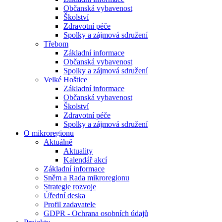
Občanská vybavenost
Školství
Zdravotní péče
Spolky a zájmová sdružení
Třebom
Základní informace
Občanská vybavenost
Spolky a zájmová sdružení
Velké Hoštice
Základní informace
Občanská vybavenost
Školství
Zdravotní péče
Spolky a zájmová sdružení
O mikroregionu
Aktuálně
Aktuality
Kalendář akcí
Základní informace
Sněm a Rada mikroregionu
Strategie rozvoje
Úřední deska
Profil zadavatele
GDPR - Ochrana osobních údajů