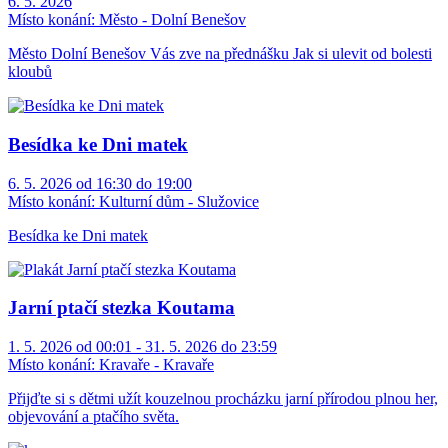
6. 5. 2026
Místo konání:
Město - Dolní Benešov
Město Dolní Benešov Vás zve na přednášku Jak si ulevit od bolesti
kloubů
Besídka ke Dni matek
6. 5. 2026 od 16:30 do 19:00
Místo konání:
Kulturní dům - Služovice
Besídka ke Dni matek
Jarní ptačí stezka Koutama
1. 5. 2026 od 00:01 - 31. 5. 2026 do 23:59
Místo konání:
Kravaře - Kravaře
Přijďte si s dětmi užít kouzelnou procházku jarní přírodou plnou her,
objevování a ptačího světa.