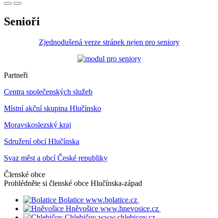
Senioři
Zjednodušená verze stránek nejen pro seniory
Partneři
Centra společenských služeb
Místní akční skupina Hlučínsko
Moravskoslezský kraj
Sdružení obcí Hlučínska
Svaz měst a obcí České republiky
Členské obce
Prohlédněte si členské obce
Hlučínska-západ
Bolatice
www.bolatice.cz
Hněvošice
www.hnevosice.cz
Chlebičov
www.chlebicov.cz