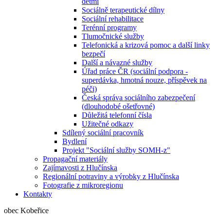
dětmi
Sociálně terapeutické dílny
Sociální rehabilitace
Terénní programy
Tlumočnické služby
Telefonická a krizová pomoc a další linky
bezpečí
Další a návazné služby
Úřad práce ČR (sociální podpora -
superdávka, hmotná nouze, příspěvek na
péči)
Česká správa sociálního zabezpečení
(dlouhodobé ošetřovné)
Důležitá telefonní čísla
Užitečné odkazy
Sdílený sociální pracovník
Bydlení
Projekt "Sociální služby SOMH-z"
Propagační materiály
Zajímavosti z Hlučínska
Regionální potraviny a výrobky z Hlučínska
Fotografie z mikroregionu
Kontakty
obec Kobeřice