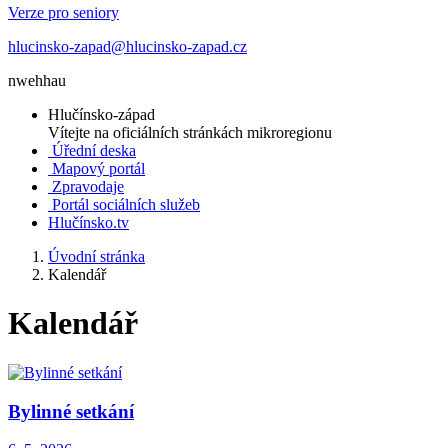
Verze pro seniory
hlucinsko-zapad@hlucinsko-zapad.cz
nwehhau
Hlučínsko-západ
Vítejte na oficiálních stránkách mikroregionu
Úřední deska
Mapový portál
Zpravodaje
Portál sociálních služeb
Hlučínsko.tv
Úvodní stránka
Kalendář
Kalendář
Bylinné setkání