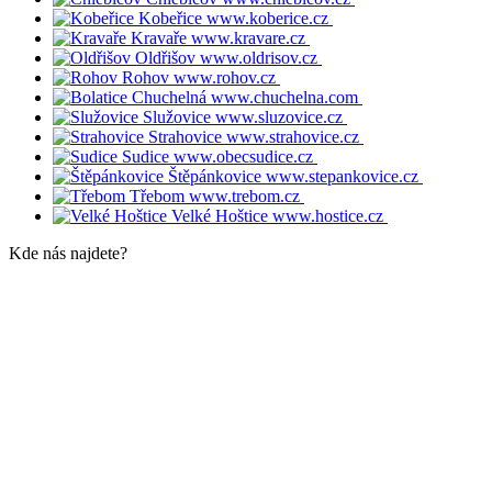
Kobeřice
www.koberice.cz
Kravaře
www.kravare.cz
Oldřišov
www.oldrisov.cz
Rohov
www.rohov.cz
Chuchelná
www.chuchelna.com
Služovice
www.sluzovice.cz
Strahovice
www.strahovice.cz
Sudice
www.obecsudice.cz
Štěpánkovice
www.stepankovice.cz
Třebom
www.trebom.cz
Velké Hoštice
www.hostice.cz
Kde nás najdete?