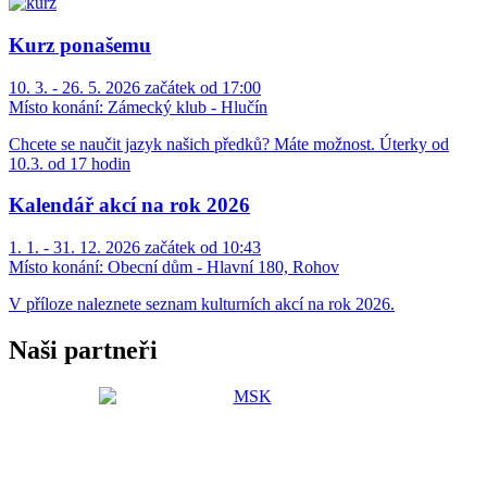
Kurz ponašemu
10. 3. - 26. 5. 2026 začátek od 17:00
Místo konání:
Zámecký klub - Hlučín
Chcete se naučit jazyk našich předků? Máte možnost. Úterky od
10.3. od 17 hodin
Kalendář akcí na rok 2026
1. 1. - 31. 12. 2026 začátek od 10:43
Místo konání:
Obecní dům - Hlavní 180, Rohov
V příloze naleznete seznam kulturních akcí na rok 2026.
Naši partneři