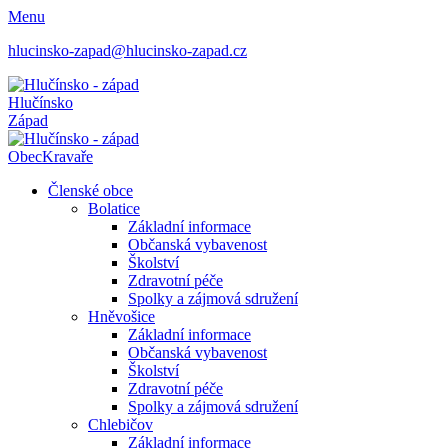
Menu
hlucinsko-zapad@hlucinsko-zapad.cz
Hlučínsko
Západ
Obec
Kravaře
Členské obce
Bolatice
Základní informace
Občanská vybavenost
Školství
Zdravotní péče
Spolky a zájmová sdružení
Hněvošice
Základní informace
Občanská vybavenost
Školství
Zdravotní péče
Spolky a zájmová sdružení
Chlebičov
Základní informace